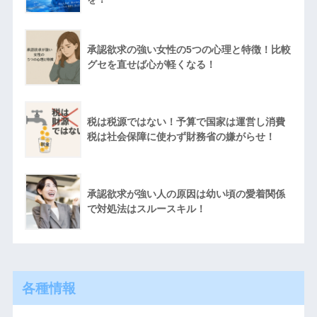
承認欲求の強い女性の5つの心理と特徴！比較
グセを直せば心が軽くなる！
税は税源ではない！予算で国家は運営し消費
税は社会保障に使わず財務省の嫌がらせ！
承認欲求が強い人の原因は幼い頃の愛着関係
で対処法はスルースキル！
各種情報