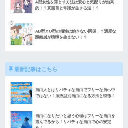
A型女性を落とす方法は安心と気配りが効果
的！？真面目と常識が生きる道！？
5
AB型とO型の相性は飽きない関係！？適度な
距離感が喧嘩を生まない！？
最新記事はこちら
自由人とはリバティな自由でフリーな自己中
ではない！血液型別自由になる方法と特徴！
自由になりたいと思う心理はフリーな自由を
選んでるから！リバティな自由で心の安定
を！