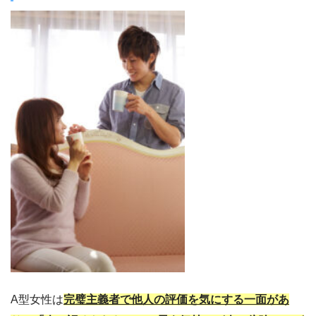
A型女性は
完璧主義者で他人の評価を気にする一面があ