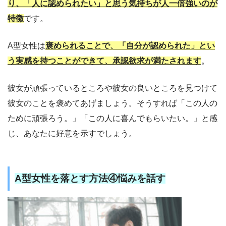
り
、「
人に認められたい
」と思う気持ちが人一倍強いのが
特徴
です。
A型女性は
褒められることで、「自分が認められた」とい
う実感を持つことができて、承認欲求が満たされます
。
彼女が頑張っているところや彼女の良いところを見つけて
彼女のことを褒めてあげましょう。そうすれば「この人の
ために頑張ろう。」「この人に喜んでもらいたい。」と感
じ、あなたに好意を示すでしょう。
A型女性を落とす方法④悩みを話す