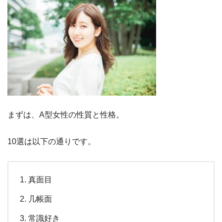
まずは、A型女性の性質と性格。
10選は以下の通りです。
真面目
几帳面
常識好き