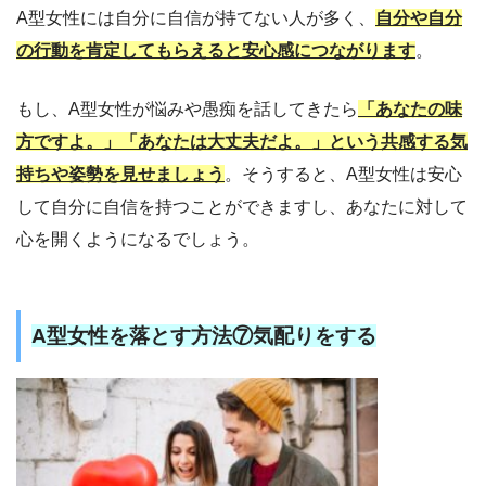
A型女性には自分に自信が持てない人が多く、
自分や自分
の行動を肯定してもらえると安心感につながります
。
もし、A型女性が悩みや愚痴を話してきたら
「あなたの味
方ですよ。」「あなたは大丈夫だよ。」という共感する気
持ちや姿勢を見せましょう
。そうすると、A型女性は安心
して自分に自信を持つことができますし、あなたに対して
心を開くようになるでしょう。
A型女性を落とす方法⑦気配りをする