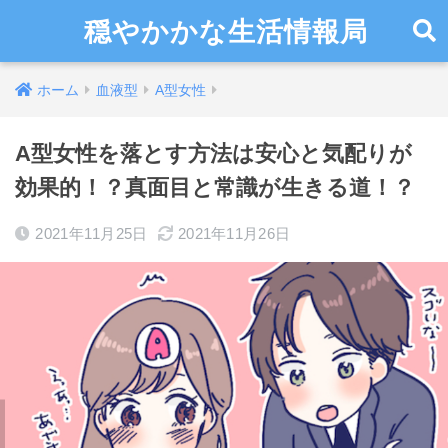
穏やかかな生活情報局
ホーム
血液型
A型女性
A型女性を落とす方法は安心と気配りが
効果的！？真面目と常識が生きる道！？
2021年11月25日
2021年11月26日