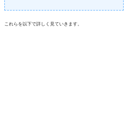
これらを以下で詳しく見ていきます。