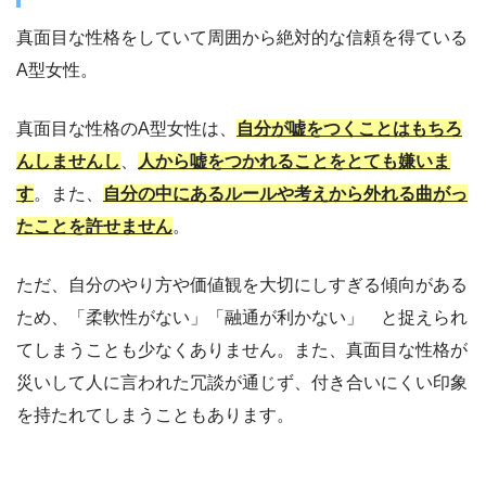
真面目な性格をしていて周囲から絶対的な信頼を得ている
A型女性。
真面目な性格のA型女性は、
自分が嘘をつくことはもちろ
んしませんし
、
人から嘘をつかれることをとても嫌いま
す
。また、
自分の中にあるルールや考えから外れる曲がっ
たことを許せません
。
ただ、自分のやり方や価値観を大切にしすぎる傾向がある
ため、「柔軟性がない」「融通が利かない」 と捉えられ
てしまうことも少なくありません。また、真面目な性格が
災いして人に言われた冗談が通じず、付き合いにくい印象
を持たれてしまうこともあります。