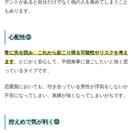
デントがあると自分だけでなく他の人を責めてしまうこと
もあります。
心配性⑨
常に先を読み、これから起こり得る可能性やリスクを考え
ます
。とにかく安心して、平穏無事に過ごしたいと強く思
っているタイプです。
恋愛面においても、付き合っている男性が浮気をしないか
不安になってしまい、束縛が強くなってしまいがちです。
控えめで気が利く⑩