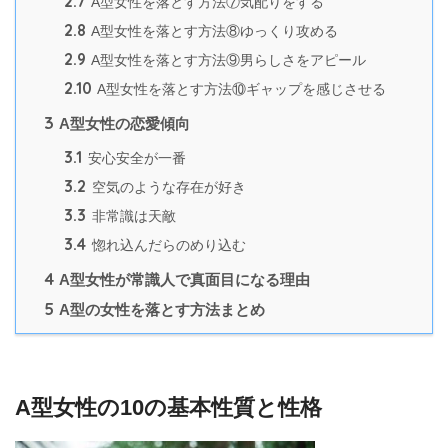
2.7
A型女性を落とす方法⑦気配りをする
2.8
A型女性を落とす方法⑧ゆっくり攻める
2.9
A型女性を落とす方法⑨男らしさをアピール
2.10
A型女性を落とす方法⑩ギャップを感じさせる
3
A型女性の恋愛傾向
3.1
安心安全が一番
3.2
空気のような存在が好き
3.3
非常識は天敵
3.4
惚れ込んだらのめり込む
4
A型女性が常識人で真面目になる理由
5
A型の女性を落とす方法まとめ
A型女性の10の基本性質と性格