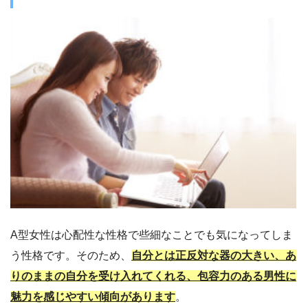
A型女性は心配性な性格で些細なことでも気になってしま
う性格です。そのため、
自分とは正反対な器の大きい、
あ
りのままの自分を受け入れてくれる、包容力のある男性に
魅力を感じやすい傾向があります
。