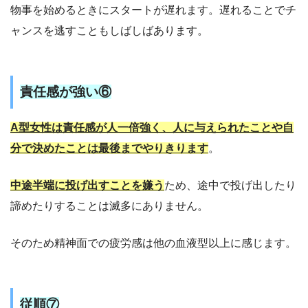
物事を始めるときにスタートが遅れます。遅れることでチ
ャンスを逃すこともしばしばあります。
責任感が強い⑥
A型女性は責任感が人一倍強く、人に与えられたことや自
分で決めたことは最後までやりきります
。
中途半端に投げ出すことを嫌う
ため、途中で投げ出したり
諦めたりすることは滅多にありません。
そのため精神面での疲労感は他の血液型以上に感じます。
従順⑦